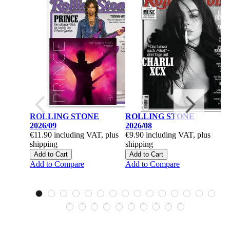
ROLLING STONE
ROLLING STONE
M
2026/09
2026/08
20
€11.90
including VAT, plus
€9.90
including VAT, plus
€1
shipping
shipping
sh
Add to Cart
Add to Cart
A
Add to Compare
Add to Compare
Ad