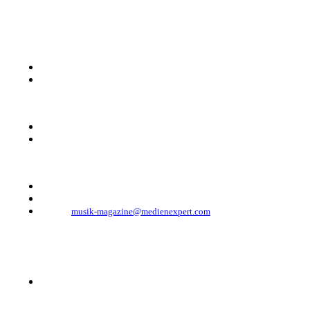
KONTAKT
Musik Magazine
Mediahouse Berlin GmbH
Mehringdamm 33
10961 Berlin, Germany
Telefon: +49 (0)30 - 30 88 1 88-333
Telefax: +49 (0)30 - 30 88 1 88-223
E-Mail:
musik-magazine@medienexpert.com
© 2023 Mediahouse Berlin GmbH