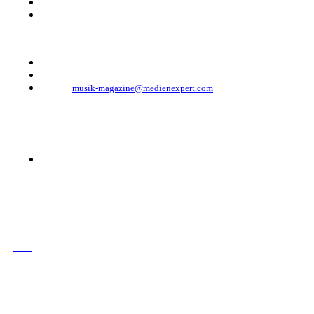
Mehringdamm 33
10961 Berlin, Germany
Telefon: +49 (0)30 - 30 88 1 88-333
Telefax: +49 (0)30 - 30 88 1 88-223
E-Mail:
musik-magazine@medienexpert.com
© 2023 Mediahouse Berlin GmbH
RECHTLICHES
AGB
Impressum
Datenschutzbestimmungen